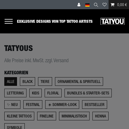
0,00 €
EXKLUSIVE DESIGNS VON TOP TATTOO ARTISTS
TATYOUS
Alle Preise inkl. MwSt. zzgl. Versand
KATEGORIEN
ALLE
BLACK
TIERE
ORNAMENTAL & SPIRITUELL
LETTERING
KIDS
FLORAL
BUNDLES & STARTER-SETS
✨ NEU
FESTIVAL
☀️ SOMMER-LOOK
BESTSELLER
KLEINE TATTOOS
FINELINE
MINIMALISTISCH
HENNA
SYMBOLE