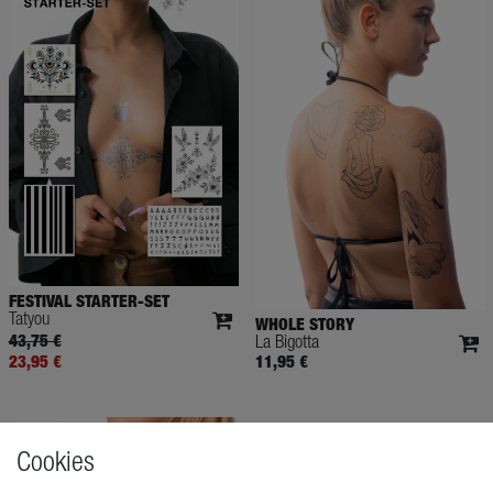
FESTIVAL STARTER-SET
Tatyou
WHOLE STORY
43,75 €
La Bigotta
23,95 €
11,95 €
Cookies