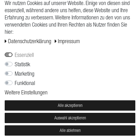
Wir nutzen Cookies auf unserer Website. Einige von diesen sind
essenziell, während andere uns helfen, diese Website und Ihre
Erfahrung zu verbessern. Weitere Informationen zu den von uns
verwendeten Cookies und Ihren Rechten als Nutzer finden Sie
hier:
Daten­schutz­erklärung
Impressum
Essenziell
Statistik
Marketing
SUMMER STARTER-SET
Tatyou
FOGGED
Funktional
39,75 €
La Bigotta
Weitere Einstellungen
19,95 €
9,95 €
Alle akzeptieren
Auswahl akzeptieren
Alle ablehnen