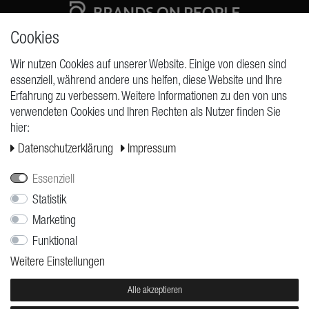
Cookies
High quality production Made in Germany
Wir nutzen Cookies auf unserer Website. Einige von diesen sind
essenziell, während andere uns helfen, diese Website und Ihre
Erfahrung zu verbessern. Weitere Informationen zu den von uns
ANFRAGEN
verwendeten Cookies und Ihren Rechten als Nutzer finden Sie
hier:
Widerrufs­recht
Daten­schutz­erklärung
Impressum
Widerrufs­formular
Impressum
Essenziell
Daten­schutz­erklärung
Statistik
Marketing
AGB
Funktional
Versand
Weitere Einstellungen
Kontakt
Jobs
Alle akzeptieren