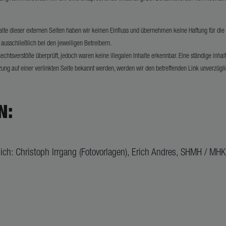
lte dieser externen Seiten haben wir keinen Einfluss und übernehmen keine Haftung für die Ric
t ausschließlich bei den jeweiligen Betreibern.
htsverstöße überprüft, jedoch waren keine illegalen Inhalte erkennbar. Eine ständige inhaltl
zung auf einer verlinkten Seite bekannt werden, werden wir den betreffenden Link unverzügli
N:
rlich: Christoph Irrgang (Fotovorlagen), Erich Andres, SHMH / MHK