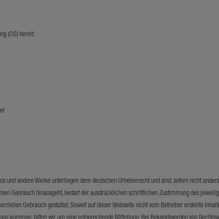
ng (OS) bereit:
ner
, Logos und andere Werke unterliegen dem deutschen Urheberrecht und sind, sofern nicht ande
lichen Gebrauch hinausgeht, bedarf der ausdrücklichen schriftlichen Zustimmung des jeweil
ziellen Gebrauch gestattet. Soweit auf dieser Webseite nicht vom Betreiber erstellte Inhal
tzung kommen, bitten wir um eine entsprechende Mitteilung. Bei Bekanntwerden von Rechtsv