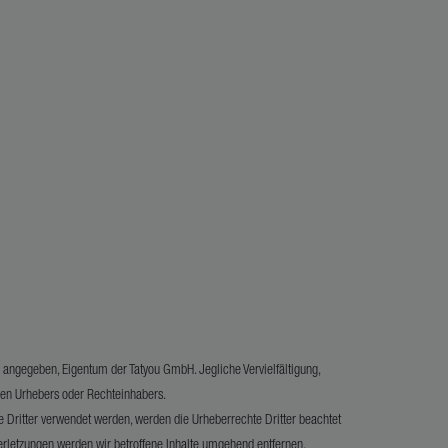
rs angegeben, Eigentum der Tatyou GmbH. Jegliche Vervielfältigung,
igen Urhebers oder Rechteinhabers.
te Dritter verwendet werden, werden die Urheberrechte Dritter beachtet
erletzungen werden wir betroffene Inhalte umgehend entfernen.