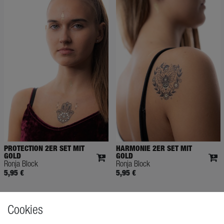
PROTECTION 2ER SET MIT
HARMONIE 2ER SET MIT
GOLD
GOLD
Ronja Block
Ronja Block
5,95 €
5,95 €
Cookies