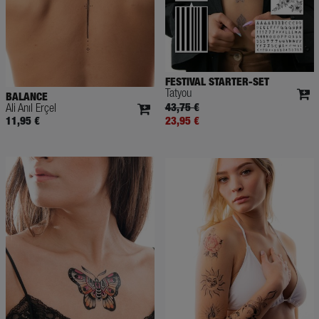
FESTIVAL STARTER-SET
Tatyou
BALANCE
Ali Anıl Erçel
43,75 €
11,95 €
23,95 €