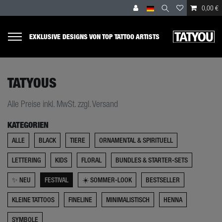
0,00 €
EXKLUSIVE DESIGNS VON TOP TATTOO ARTISTS
TATYOUS
Alle Preise inkl. MwSt. zzgl. Versand
KATEGORIEN
ALLE
BLACK
TIERE
ORNAMENTAL & SPIRITUELL
LETTERING
KIDS
FLORAL
BUNDLES & STARTER-SETS
✨ NEU
FESTIVAL
☀️ SOMMER-LOOK
BESTSELLER
KLEINE TATTOOS
FINELINE
MINIMALISTISCH
HENNA
SYMBOLE