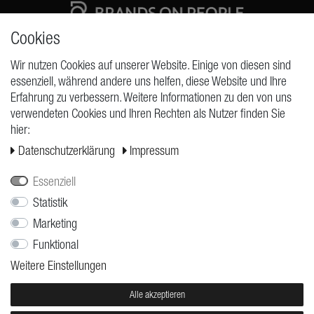
Cookies
High quality production Made in Germany
Wir nutzen Cookies auf unserer Website. Einige von diesen sind
essenziell, während andere uns helfen, diese Website und Ihre
Erfahrung zu verbessern. Weitere Informationen zu den von uns
ANFRAGEN
verwendeten Cookies und Ihren Rechten als Nutzer finden Sie
hier:
Widerrufs­recht
Daten­schutz­erklärung
Impressum
Widerrufs­formular
Impressum
Essenziell
Daten­schutz­erklärung
Statistik
Marketing
AGB
Funktional
Versand
Weitere Einstellungen
Kontakt
Jobs
Alle akzeptieren