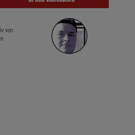
iv von
te