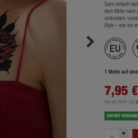
Ganz einfach das
dem Motiv nach u
andrücken, vorsic
Style – wie ein e
1 Motiv auf ei
7,95 
inkl. ges. MwSt.
zzgl.
V
SOFORT VERSAN