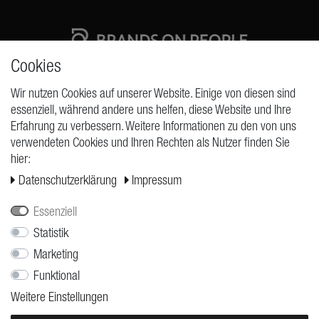
Cookies
High quality production Made in Germany
Wir nutzen Cookies auf unserer Website. Einige von diesen sind
essenziell, während andere uns helfen, diese Website und Ihre
Erfahrung zu verbessern. Weitere Informationen zu den von uns
ANFRAGEN
verwendeten Cookies und Ihren Rechten als Nutzer finden Sie
hier:
Widerrufs­recht
Daten­schutz­erklärung
Impressum
Widerrufs­formular
Impressum
Essenziell
Daten­schutz­erklärung
Statistik
Marketing
AGB
Funktional
Versand
Weitere Einstellungen
Kontakt