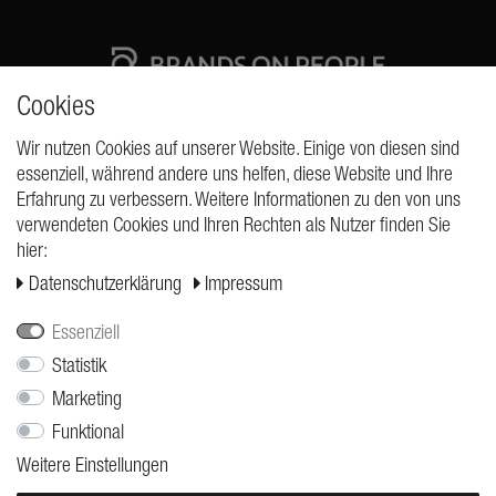
Cookies
High quality production Made in Germany
Wir nutzen Cookies auf unserer Website. Einige von diesen sind
essenziell, während andere uns helfen, diese Website und Ihre
Erfahrung zu verbessern. Weitere Informationen zu den von uns
ANFRAGEN
verwendeten Cookies und Ihren Rechten als Nutzer finden Sie
hier:
Widerrufs­recht
Daten­schutz­erklärung
Impressum
Widerrufs­formular
Impressum
Essenziell
Daten­schutz­erklärung
Statistik
Marketing
AGB
Funktional
Versand
Weitere Einstellungen
Kontakt