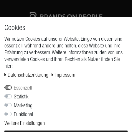
Cookies
High quality production Made in Germany
Wir nutzen Cookies auf unserer Website. Einige von diesen sind
essenziell, während andere uns helfen, diese Website und Ihre
Erfahrung zu verbessern. Weitere Informationen zu den von uns
ANFRAGEN
verwendeten Cookies und Ihren Rechten als Nutzer finden Sie
hier:
Widerrufs­recht
Daten­schutz­erklärung
Impressum
Widerrufs­formular
Impressum
Essenziell
Daten­schutz­erklärung
Statistik
Marketing
AGB
Funktional
Versand
Weitere Einstellungen
Kontakt