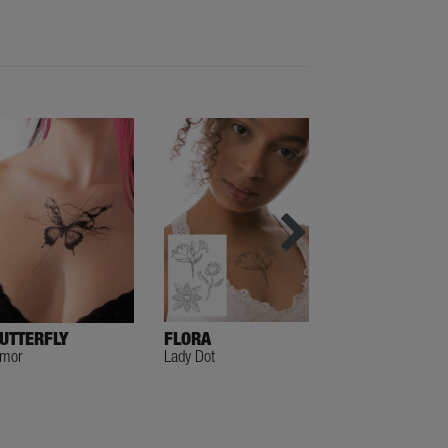
FLORA
FLOWER TENDR
UTTERFLY
Lady Dot
Lady Dot
imor