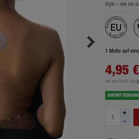
Style – wie ein e
1 Motiv auf ei
4,95 
inkl. ges. MwSt.
zzgl.
V
SOFORT VERSAN