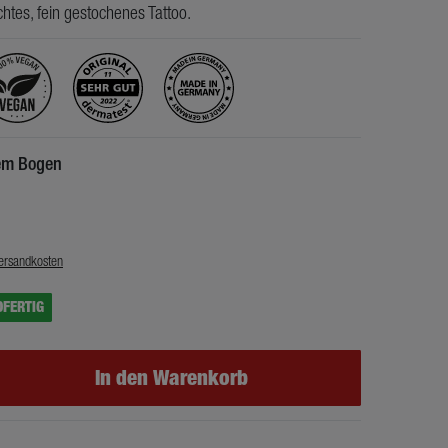
chtes, fein gestochenes Tattoo.
nem Bogen
€
ersandkosten
DFERTIG
In den Warenkorb