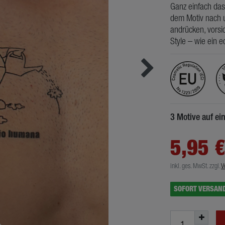
Ganz einfach das
dem Motiv nach u
andrücken, vorsic
Style – wie ein e
3 Motive auf e
5,95 
inkl. ges. MwSt.
zzgl.
V
SOFORT VERSAN