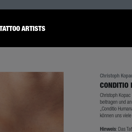
TATTOO ARTISTS
Christoph Kopa
CONDITIO
Christoph Kopac i
beitragen und an
„Conditio Humana
können uns viele 
Hinweis
: Das Ta