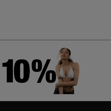
SCORPION
Gara