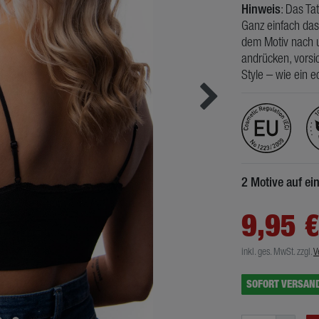
Hinweis
: Das Ta
Ganz einfach das
dem Motiv nach u
andrücken, vorsic
Style – wie ein e
2 Motive auf e
9,95 
inkl. ges. MwSt.
zzgl.
V
SOFORT VERSAN