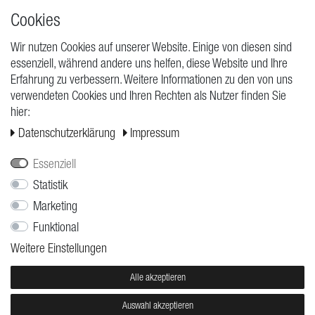
Cookies
High quality production Made in Germany
Wir nutzen Cookies auf unserer Website. Einige von diesen sind
essenziell, während andere uns helfen, diese Website und Ihre
Erfahrung zu verbessern. Weitere Informationen zu den von uns
ANFRAGEN
verwendeten Cookies und Ihren Rechten als Nutzer finden Sie
hier:
Widerrufs­recht
Daten­schutz­erklärung
Impressum
Widerrufs­formular
Impressum
Essenziell
Daten­schutz­erklärung
Statistik
Marketing
AGB
Funktional
Versand
Weitere Einstellungen
Kontakt
Jobs
Alle akzeptieren
Auswahl akzeptieren