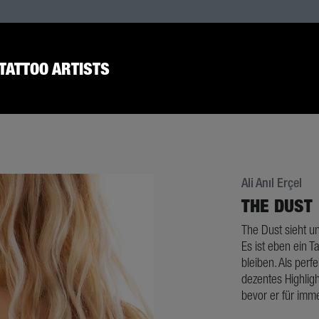
TATTOO ARTISTS
Ali Anıl Erçel
THE DUST
The Dust sieht un
Es ist eben ein T
bleiben. Als per
dezentes Highligh
bevor er für imme