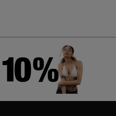
THE BEGINNING
Ali Anıl Erçel