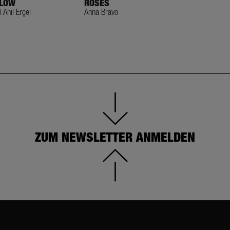
LOW
ROSES
SOUL
i Anıl Erçel
Anna Bravo
Ali Anıl Erçel
ZUM NEWSLETTER ANMELDEN