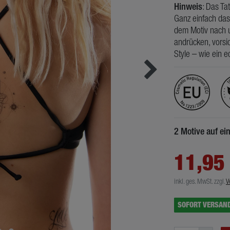
Hinweis
: Das Ta
Ganz einfach das
dem Motiv nach u
andrücken, vorsic
Style – wie ein e
2 Motive auf e
11,95
inkl. ges. MwSt.
zzgl.
V
SOFORT VERSAN