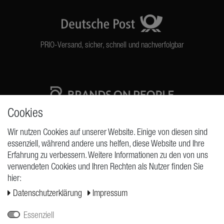
PRIO-Versand, sicher, schnell und nachverfolgbar
Cookies
High quality production Made in Germany
Wir nutzen Cookies auf unserer Website. Einige von diesen sind
essenziell, während andere uns helfen, diese Website und Ihre
Erfahrung zu verbessern. Weitere Informationen zu den von uns
ANFRAGEN
verwendeten Cookies und Ihren Rechten als Nutzer finden Sie
hier:
Widerrufs­recht
Daten­schutz­erklärung
Impressum
Widerrufs­formular
Impressum
Essenziell