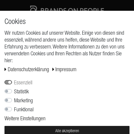
Cookies
High quality production Made in Germany
Wir nutzen Cookies auf unserer Website. Einige von diesen sind
essenziell, während andere uns helfen, diese Website und Ihre
Erfahrung zu verbessern. Weitere Informationen zu den von uns
ANFRAGEN
verwendeten Cookies und Ihren Rechten als Nutzer finden Sie
hier:
Widerrufs­recht
Daten­schutz­erklärung
Impressum
Widerrufs­formular
Impressum
Essenziell
Statistik
Daten­schutz­erklärung
Marketing
AGB
Funktional
Versand
Weitere Einstellungen
Kontakt
Jobs
Alle akzeptieren