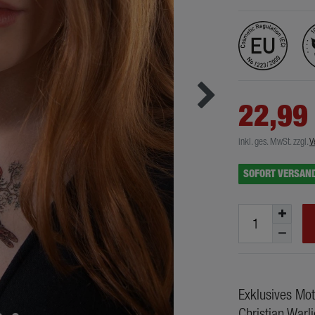
22,99
inkl. ges. MwSt.
zzgl.
V
SOFORT VERSAN
Exklusives Mot
Christian Warl