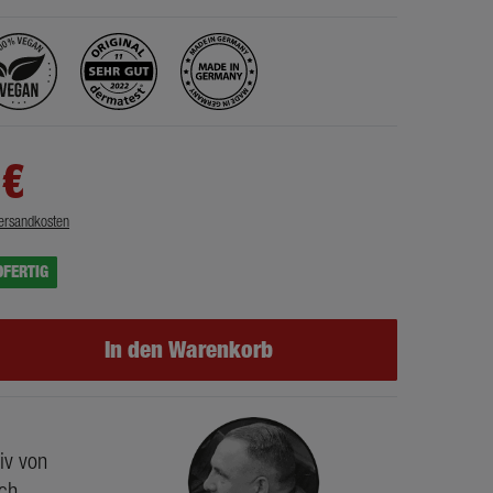
 €
ersandkosten
DFERTIG
In den Warenkorb
iv von
ich