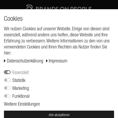
Cookies
High quality production Made in Germany
Wir nutzen Cookies auf unserer Website. Einige von diesen sind
essenziell, während andere uns helfen, diese Website und Ihre
Erfahrung zu verbessern. Weitere Informationen zu den von uns
ANFRAGEN
verwendeten Cookies und Ihren Rechten als Nutzer finden Sie
hier:
Widerrufs­recht
Daten­schutz­erklärung
Impressum
Widerrufs­formular
Impressum
Essenziell
Daten­schutz­erklärung
Statistik
Marketing
AGB
Funktional
Versand
Weitere Einstellungen
Kontakt
Jobs
Alle akzeptieren