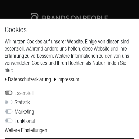
Cookies
High quality production Made in Germany
Wir nutzen Cookies auf unserer Website. Einige von diesen sind
essenziell, während andere uns helfen, diese Website und Ihre
Erfahrung zu verbessern. Weitere Informationen zu den von uns
ANFRAGEN
verwendeten Cookies und Ihren Rechten als Nutzer finden Sie
hier:
Widerrufs­recht
Daten­schutz­erklärung
Impressum
Widerrufs­formular
Impressum
Essenziell
Daten­schutz­erklärung
Statistik
Marketing
AGB
Funktional
Versand
Weitere Einstellungen
Kontakt