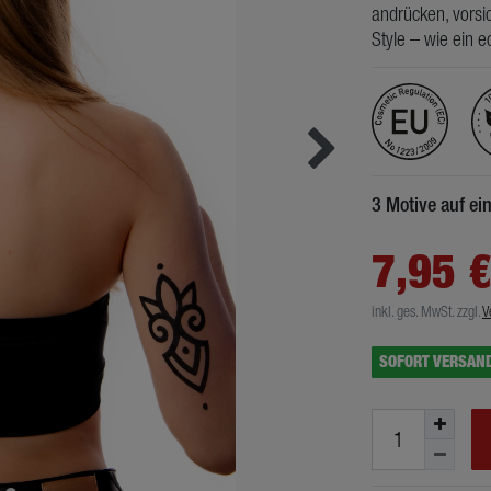
andrücken, vorsic
Style – wie ein e
3 Motive auf e
7,95 
inkl. ges. MwSt.
zzgl.
V
SOFORT VERSAN