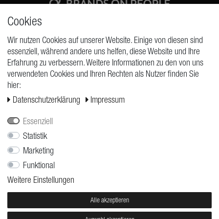
Cookies
High quality production Made in Germany
Wir nutzen Cookies auf unserer Website. Einige von diesen sind
essenziell, während andere uns helfen, diese Website und Ihre
Erfahrung zu verbessern. Weitere Informationen zu den von uns
ANFRAGEN
verwendeten Cookies und Ihren Rechten als Nutzer finden Sie
hier:
Widerrufs­recht
Daten­schutz­erklärung
Impressum
Widerrufs­formular
Impressum
Essenziell
Daten­schutz­erklärung
Statistik
Marketing
AGB
Funktional
Versand
Weitere Einstellungen
Kontakt
Jobs
Alle akzeptieren