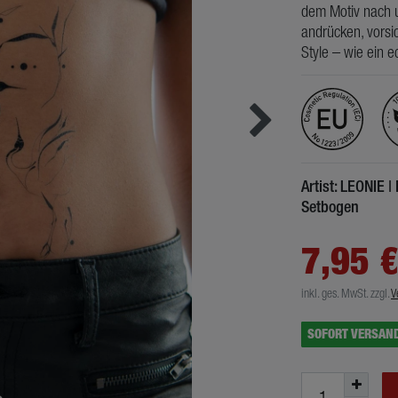
dem Motiv nach u
andrücken, vorsic
Style – wie ein e
Artist: LEONIE |
Setbogen
7,95 
inkl. ges. MwSt.
zzgl.
V
SOFORT VERSAN