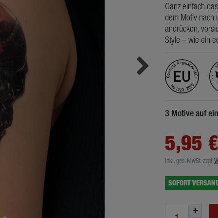
Ganz einfach das
dem Motiv nach u
andrücken, vorsic
Style – wie ein e
3 Motive auf e
5,95 
inkl. ges. MwSt.
zzgl.
V
SOFORT VERSAN