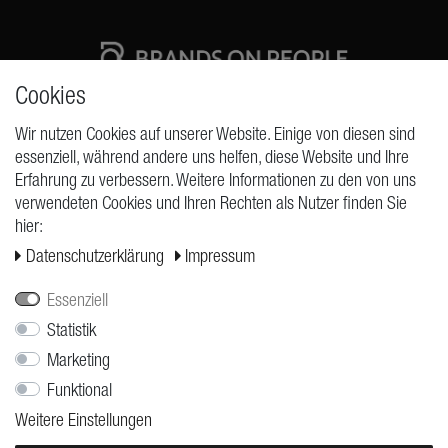
Cookies
High quality production Made in Germany
Wir nutzen Cookies auf unserer Website. Einige von diesen sind
essenziell, während andere uns helfen, diese Website und Ihre
Erfahrung zu verbessern. Weitere Informationen zu den von uns
ANFRAGEN
verwendeten Cookies und Ihren Rechten als Nutzer finden Sie
hier:
Widerrufs­recht
Daten­schutz­erklärung
Impressum
Widerrufs­formular
Impressum
Essenziell
Daten­schutz­erklärung
Statistik
Marketing
AGB
Funktional
Versand
Weitere Einstellungen
Kontakt