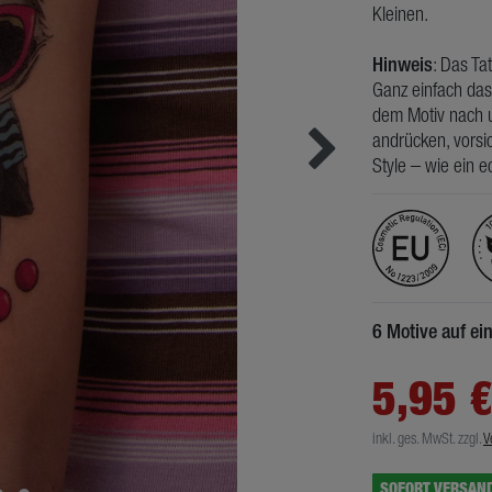
Kleinen.
Hinweis
: Das Ta
Ganz einfach das
dem Motiv nach u
andrücken, vorsic
Style – wie ein e
6 Motive auf e
5,95 
inkl. ges. MwSt.
zzgl.
V
SOFORT VERSAN