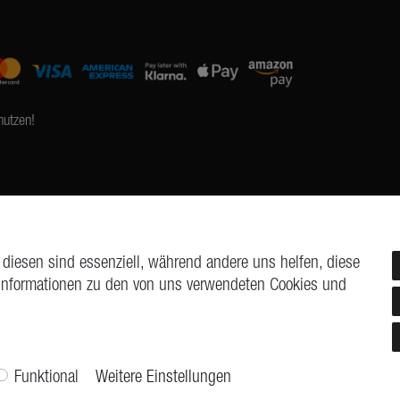
nutzen!
 diesen sind essenziell, während andere uns helfen, diese
 Informationen zu den von uns verwendeten Cookies und
cht
Widerrufs­formular
Impressum
Daten­schutz­erklärung
AGB
Funktional
Weitere Einstellungen
© Copyright 2026 | Alle Rechte vorbehalten.